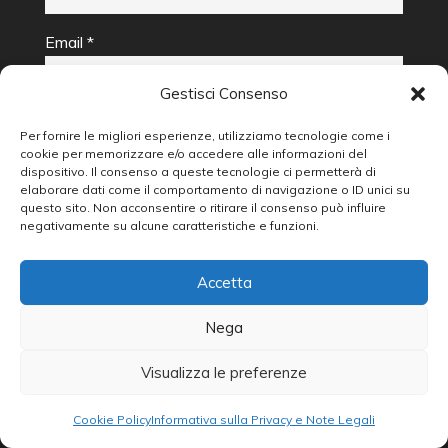
Email *
Gestisci Consenso
Telefono
Per fornire le migliori esperienze, utilizziamo tecnologie come i
cookie per memorizzare e/o accedere alle informazioni del
dispositivo. Il consenso a queste tecnologie ci permetterà di
elaborare dati come il comportamento di navigazione o ID unici su
questo sito. Non acconsentire o ritirare il consenso può influire
Messaggio *
negativamente su alcune caratteristiche e funzioni.
Accetta
Nega
Barrando questa casella acconsento al trattamento
Visualizza le preferenze
dei dati personali, per le finalità riportate di seguito,
da parte di Gilberti&Gilberti in base al Regolamento UE
2016/679. Per maggiori dettagli leggi la nostra
Informativa Privacy
Cookie Policy
Informativa sulla Privacy e Note Legali